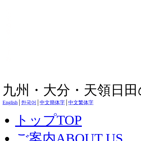
九州・大分・天領日田
English
│
한국어
│
中文簡体字
│
中文繁体字
トップ
TOP
ご案内
ABOUT US