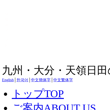
九州・大分・天領日田
English
│
한국어
│
中文簡体字
│
中文繁体字
トップ
TOP
ご案内
ABOUT US